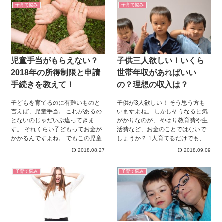
子育て悩み
子育て悩み
児童手当がもらえない？
子供三人欲しい！いくら
2018年の所得制限と申請
世帯年収があればいい
手続きを教えて！
の？理想の収入は？
子どもを育てるのに有難いものと
子供が3人欲しい！ そう思う方も
言えば、児童手当。 これがあるの
いますよね。 しかしそうなると気
とないのじゃだいぶ違ってきま
がかりなのが、 やはり教育費や生
す。 それくらい子どもってお金が
活費など、お金のことではないで
かかるんですよね。 でもこの児童
しょうか？ 1人育てるだけでも、
手当もらうのにもちゃんとした手
お金がかかるのが子供ですが、 そ
2018.08.27
2018.09.09
続きが必要。 申請や手続きができ
れが3人ともなると、一体いくら必
ていないと児童手当がもらえない
要なのでしょうか？ そこで実際に
子育て悩み
子育て悩み
ってことも… そんなことにならな
子供を3人育てているママたちの意
いように、今回は児童手当につい
見を元に、 理想の年収や、子供3
てお伝えします。 ママさんは必見
人の場合に支給される、 公的補助
ですよ！
のことなどを調べてみました。