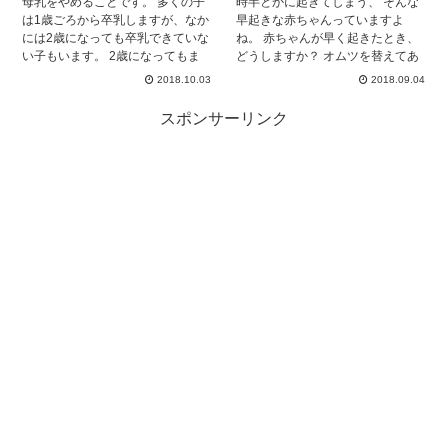
母乳をやめることです。 多くの子
時半とかに起きてしまう、 そんな
で授乳してあげたい。 しかし、職
は1歳ごろから卒乳しますが、なか
早起きな赤ちゃんっていますよ
場復帰が迫っていたり、次のお子
には2歳になっても卒乳できていな
ね。 赤ちゃんが早く起きたとき、
さんを妊娠したりと、おっぱいを
い子もいます。 2歳になってもま
どうしますか？ オムツを替えてあ
卒業しなくてはならないときが必
だ卒乳できていなくて、何か事あ
げたり、抱っこしたり授乳した
ず来ます。 断乳後の寝かしつけ
2018.10.03
2018.09.04
るごとに母乳を欲しがられて困り
り… ママはあの手この手で赤ちゃ
は、リズムができるまでが本当に
ますよね。 そこで今回は2歳の子
んを、 寝かそうとするのではない
大変です！ 私も、ありとあらゆる
スポンサーリンク
の卒乳についてご紹介していきま
でしょうか。 ぐずってる赤ちゃん
寝かしつけ方法を試しました。 そ
す！ 完全母乳と卒乳の関係、卒乳
を放置するママは、 あまりいない
して、やってしまいがちな抱っこ
の方法、卒乳後の夜泣きへの対処
のではないでしょうか。 しかし場
での寝かしつけ。 抱っこは癖がつ
の仕方についてご説明していま
合によっては、放置しても大丈夫
くから抱っこでの寝かしつけをし
す。 これを読んで、誕生日などの
なのです。 意外ですよね！ 今回は
ないほうがいい、という考え方も
キリのいい日にきっぱり卒乳して
早起きすぎる赤ちゃんの対策を調
あります。 では、どのように寝か
しまいましょう！
べてみました。
しつけをしたらあなたのお子さん
にとって一番いいのでしょう？ 今
日は断乳後の寝かしつけ方法につ
いてお伝えしていきます！ 是非ご
覧ください。