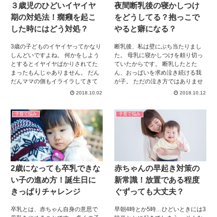
３歳児のひどいイヤイヤ
夜間断乳後の寝かしつけ
期の対処法！癇癪を起こ
をどうしてる？抱っこで
した時にはどう対処？
やると癖になる？
3歳の子どものイヤイヤってかなり
断乳後、私は壁にぶち当たりまし
しんどいですよね。 何かをしよう
た。 母乳に寝かしつけを頼り切っ
とするとイヤイヤばかりされてた
ていたからです。 断乳したとた
まったもんじゃありません。 だん
ん、おっぱいを求め泣き続ける我
だんママの側もイライラしてきて
が子。 ただの泣き方ではありませ
悪循環になってしまう、なんてこ
ん。大号泣です。 断乳前から言い
2018.10.02
2018.10.12
とも珍しくありません。 でも、こ
聞かせ、本人もうなずき、納得し
の無作為・無差別に 起こされてい
ていたはずなのに・・・ 理想と現
子育て悩み
子育て悩み
るような気のするイヤイヤにもち
実は大きく違ったのです。 母乳が
ゃんと理由があるんです。 そこ
恋しくなり泣きわめく姿に、胸が
で、今回は3歳児のイヤイヤの癇癪
苦しくなりました。 やっぱり断乳
について、 起こすわけと対処法に
やめようかな、なんて気持ちが揺
ついてご紹介していきます！ 最後
らぐことも何度もありました！ 断
までじっくり読んで、今日から癇
乳は、赤ちゃんにとって精神安定
2歳になっても卒乳できな
赤ちゃんの早起き対策の
癪への対応に役立ててください
剤のような役割を持っています。
ね。
いつもそばにあったおっぱいがめ
い子の進め方！誕生日に
新常識！放置である程度
ないことは、赤ちゃんにとってと
きっぱりチャレンジ
ぐずっても大丈夫？
ても辛いことなのです。 できるこ
となら、ちゃんと理解でき、お子
卒乳とは、赤ちゃん自身の意思で
早朝4時とか5時…ひどいときには3
さんが自分から卒業できる年齢ま