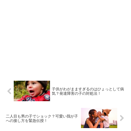
んのトナカイについて詳しくなる
なりますね。 周りの子に合わせた
と、イラストを見たりしたときに
場合、 周りが数え年で行くとなる
面白くなること間違いなし！です
と、 早生まれの子は1歳で行くこ
よ～。
とになりますしね。 そこで今回は
七五三のお祝いを、 何歳でやるの
かということについて、お伝えし
ていきます。
子供がわがまますぎるのはひょっとして病
気？発達障害の子の対処法！
二人目も男の子でショック？可愛い我が子
への接し方を緊急伝授！