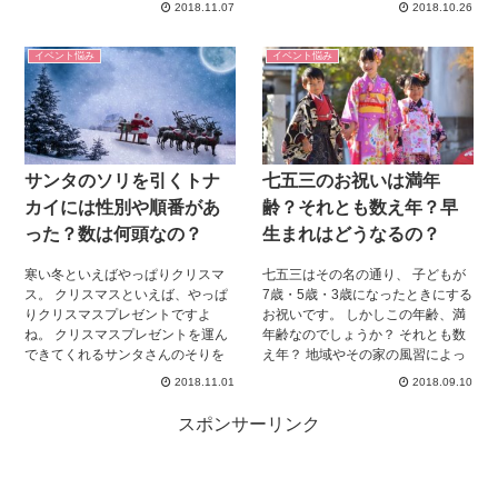
ますか？ 雨の日に参拝だなんて、
浸透しつつあります。 そこまで派
2018.11.07
2018.10.26
なんだか縁起が悪いイメージじゃ
手にお祝いはしたくないけど、み
ないですか？ でも伊勢神宮は違う
んなと気分だけは共有したいとお
イベント悩み
イベント悩み
んです！ 今回は伊勢神宮の雨の日
考えの方には、グリーティングカ
の参拝についてわかりやすくまと
ードがおすすめです。 グリーティ
めました。 ぜひ、読んでみてくだ
ングカードは知っているけど、ど
さい。
うやって送るの？普通の手紙と何
が違うの？などといった疑問をお
持ちの方々に、グリーティングカ
サンタのソリを引くトナ
七五三のお祝いは満年
ードの種類や、送り方についてご
説明させて頂きます。
カイには性別や順番があ
齢？それとも数え年？早
った？数は何頭なの？
生まれはどうなるの？
寒い冬といえばやっぱりクリスマ
七五三はその名の通り、 子どもが
ス。 クリスマスといえば、やっぱ
7歳・5歳・3歳になったときにする
りクリスマスプレゼントですよ
お祝いです。 しかしこの年齢、満
ね。 クリスマスプレゼントを運ん
年齢なのでしょうか？ それとも数
できてくれるサンタさんのそりを
え年？ 地域やその家の風習によっ
ひくトナカイについて知っていま
ても違うので、 周りの人に聞い
2018.11.01
2018.09.10
すか？ このトナカイたち、それぞ
て、その通りに行えばいいのです
れ名前や性別が決まっているんで
が、 「どっちでもいいよ」なんて
スポンサーリンク
す。 また、その並ぶ位置や数も決
言われると、 どうしたらいいのか
まっているんです。 今回はそんな
迷ってしまいますね。 さらに子ど
サンタさんのトナカイについて掘
もが早生まれともなると、 さらに
り下げていきましょう！ サンタさ
どう数えたらいいのかわからなく