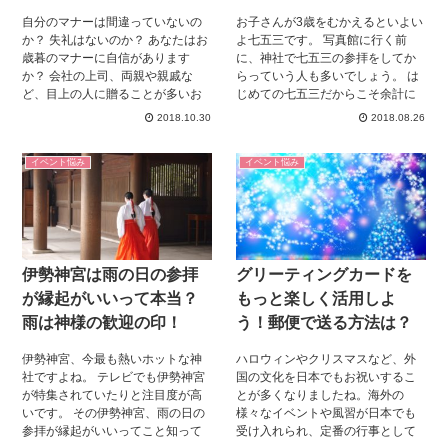
自分のマナーは間違っていないの
お子さんが3歳をむかえるといよい
か？ 失礼はないのか？ あなたはお
よ七五三です。 写真館に行く前
歳暮のマナーに自信があります
に、神社で七五三の参拝をしてか
か？ 会社の上司、両親や親戚な
らっていう人も多いでしょう。 は
ど、目上の人に贈ることが多いお
じめての七五三だからこそ余計に
歳暮。 今日はお歳暮ののしの書き
ちゃんとしようと考える人もいる
2018.10.30
2018.08.26
方について詳しくお伝えしていき
はず。 参拝の時に気になるのが、
ます！
初穂料は新札の方がいいのかとい
イベント悩み
イベント悩み
うこと。 はじめての参拝なら初穂
料マナーわからないですよね。 こ
れを読めば参拝もバッチリ！初穂
料についてまとめたので、ぜひ読
んでください。
伊勢神宮は雨の日の参拝
グリーティングカードを
が縁起がいいって本当？
もっと楽しく活用しよ
雨は神様の歓迎の印！
う！郵便で送る方法は？
伊勢神宮、今最も熱いホットな神
ハロウィンやクリスマスなど、外
社ですよね。 テレビでも伊勢神宮
国の文化を日本でもお祝いするこ
が特集されていたりと注目度が高
とが多くなりましたね。海外の
いです。 その伊勢神宮、雨の日の
様々なイベントや風習が日本でも
参拝が縁起がいいってこと知って
受け入れられ、定番の行事として