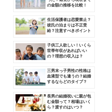
の金額の推移を比較！
生活保護者は恋愛禁止？
彼氏の泊まりは不正受
給？注意すべきポイント
子供三人欲しい！いくら
世帯年収があればいい
の？理想の収入は？
三男末っ子男性の性格は
血液型でも違うの？結婚
するならどのタイプ？
長男の結婚祝いに親が包
む金額って？相場はいく
ら？渡すのはいつ？