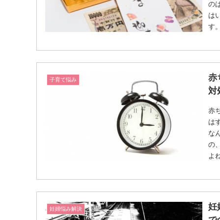
の
は
す
は
そ
ん
今
赤
子育て悩み
は
対
し
赤
は
な
の
よ
る
紹
に
妊
妊婦悩み解決
で