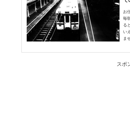
お
毎
る
い
ま
電
を
スポ