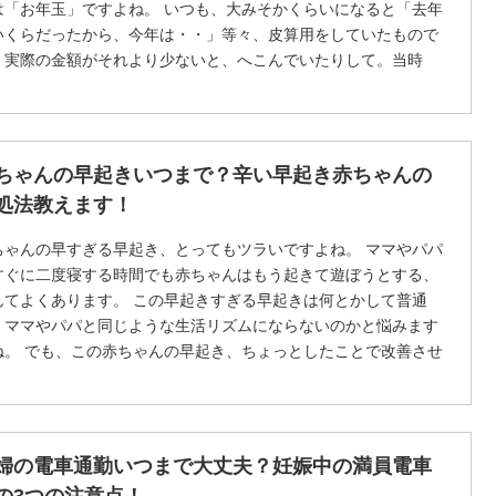
は「お年玉」ですよね。 いつも、大みそかくらいになると「去年
いくらだったから、今年は・・」等々、皮算用をしていたもので
。実際の金額がそれより少ないと、へこんでいたりして。当時
、1年前のことでもよく覚えていましたね。 しかし親になると、
うそう嬉しいとばかりも言っていられません。 親戚の子に赤ちゃ
が産まれたけど、何歳から上げればいいのかな？？ うちの子、
年高校生になったけれどまだ頂いていていいのかしら？ ここで
ちゃんの早起きいつまで？辛い早起き赤ちゃんの
、そんなお年玉をもらう年齢にまつわる疑問について調べてみま
処法教えます！
た。
ちゃんの早すぎる早起き、とってもツラいですよね。 ママやパパ
すぐに二度寝する時間でも赤ちゃんはもう起きて遊ぼうとする、
んてよくあります。 この早起きすぎる早起きは何とかして普通
、ママやパパと同じような生活リズムにならないのかと悩みます
ね。 でも、この赤ちゃんの早起き、ちょっとしたことで改善させ
ことができるんです。 そこで今回は赤ちゃんの早起きについてご
介していきます！ 赤ちゃんが早すぎる早起きの原因とその対処法
ついて詳しくご説明していきます！
婦の電車通勤いつまで大丈夫？妊娠中の満員電車
の3つの注意点！