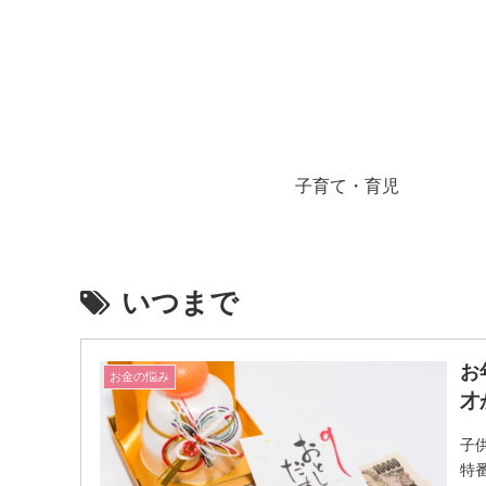
子育て・育児
いつまで
お
お金の悩み
才
子
特