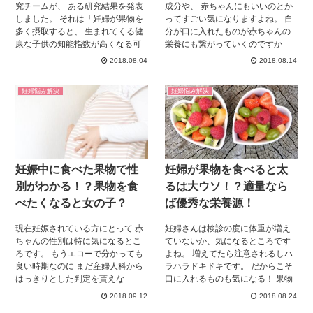
究チームが、 ある研究結果を発表
成分や、 赤ちゃんにもいいのとか
しました。 それは「妊婦が果物を
ってすごい気になりますよね。 自
多く摂取すると、 生まれてくる健
分が口に入れたものが赤ちゃんの
康な子供の知能指数が高くなる可
栄養にも繋がっていくのですか
能性がある」 というものです。 カ
ら。 その中でも胎児の知能が上が
2018.08.04
2018.08.14
ナダの688人の子供を調査したとこ
る果物なんてあるんです。 これ
ろ、 妊婦の果物摂取量に比例し
は、妊婦さん気になりますよね？
妊婦悩み解決
妊婦悩み解決
て、 生まれてくる子供の生後1年
ぜひ、読んで参考にしてみてくだ
後の知能指数が、 高い傾向があっ
さい。
たそうです。 現在妊娠中のプレマ
マは、 こんな話を聞くと、たくさ
ん果物を食べよう！ という気持ち
になりますね。 でも果物だったら
妊娠中に食べた果物で性
妊婦が果物を食べると太
何でもいいのでしょうか？ そもそ
もなぜ果物で子供の知能指数が高
別がわかる！？果物を食
るは大ウソ！？適量なら
くなるのでしょうか？ 調べてみま
べたくなると女の子？
ば優秀な栄養源！
した。
現在妊娠されている方にとって 赤
妊婦さんは検診の度に体重が増え
ちゃんの性別は特に気になるとこ
ていないか、気になるところです
ろです。 もうエコーで分かっても
よね。 増えてたら注意されるしハ
良い時期なのに まだ産婦人科から
ラハラドキドキです。 だからこそ
はっきりとした判定を貰えな
口に入れるものも気になる！ 果物
い・・。 なんて方も多いかと思い
って太りそうだけど、さっぱりす
2018.09.12
2018.08.24
ます。 私自身最初はそこまで性別
るから食べたい！ そんな葛藤をし