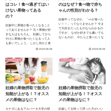
はコレ！食べ過ぎてはい
のはなぜ？食べ物で赤ち
けない果物ってある
ゃんの性別がわかる？
の？
妊娠中ってなぜか、「○○が食べた
い！！」ってなりませんか？ 今ま
妊娠中に果物が食べたくなること
で大好きだったものならわかるの
ってありませんか？ 元々果物が好
ですが、 なぜか好きでも嫌いでも
きな人はもちろん、 妊娠してから
ないものが、 やたらと食べたくな
やけに果物が食べたくなるって人
るんですよね。 その中にやたら果
も多いでしょう。 しかし何かと食
物が食べたくなる方もいるでしょ
事制限が多いのが妊娠中。 食べて
2018.08.08
2018.08.06
う。 ところでよく、赤ちゃんの性
も良い果物、 逆に食べ過ぎてはい
別によって、 妊娠中に食べたくな
けない果物って 何があるのでしょ
るものが違う、 という話を聞きま
妊婦悩み解決
妊婦悩み解決
うか？ もし食べ過ぎてしまった場
せんか？ 果物が食べたくなるとき
合は、 どんなリスクがあるのでし
は、男の子？女の子？ そもそもな
ょうか？ この記事ではこういった
んでこんなに果物が食べたくなる
ことを調べてみました。 これを読
の？ それらの疑問を調べてみまし
んで、健康的な妊娠生活を過ごし
た。
ましょう！
妊婦の果物摂取で胎児の
妊婦の果物摂取で胎児の
知能が上がる！？オスス
知能が上がる！？オスス
メの果物はなに？
メの果物はなに？
カナダにあるアルバータ大学の研
妊娠してる時って摂った方がいい