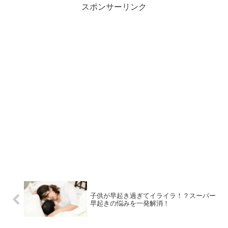
を 気にしていなかったのです
ている妊婦さんも多いはず。 果物
スポンサーリンク
が・・。 なかなか判明せず多くの
は食べてもいいその理由を今回は
周囲の人に「男の子？女の子？」
まとめました。 これを読んで果物
と 聞かれる場合が多々あり、日に
がいかに優秀なのか知ってくださ
日にどっちだろう、 早く知りた
いね。
い！と思う事がありました。 確か
に早めに性別を知ることで、色々
決める事ができ 楽しみが増します
よね。 男の子の場合や女の子の場
合によって 妊娠中何か違う症状が
起こるのでしょうか。 ここでは、
妊娠中の食べ物と性別に関連性が
あるのか、 どんな変化があるのか
見ていきたいと思います。
子供が早起き過ぎてイライラ！？スーパー
早起きの悩みを一発解消！