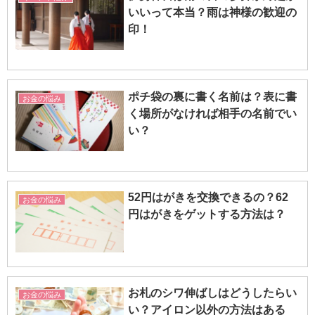
いいって本当？雨は神様の歓迎の
印！
ポチ袋の裏に書く名前は？表に書
お金の悩み
く場所がなければ相手の名前でい
い？
52円はがきを交換できるの？62
お金の悩み
円はがきをゲットする方法は？
お札のシワ伸ばしはどうしたらい
お金の悩み
い？アイロン以外の方法はある