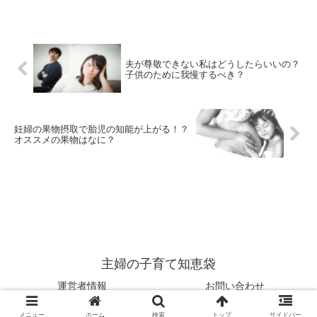
夫が尊敬できない私はどうしたらいいの？
子供のために我慢するべき？
妊婦の果物摂取で胎児の知能が上がる！？
オススメの果物はなに？
主婦の子育て知恵袋
運営者情報
お問い合わせ
© 2018 主婦の子育て知恵袋.
メニュー
ホーム
検索
トップ
サイドバー