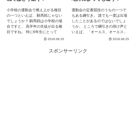
みたので、 リレーの代表に選ばれ
て、どうしても勝ちたい！と思っ
小学校の運動会で燃え上がる種目
運動会の定番競技のうちの一つで
ている方は、 ぜひ目を通してくだ
の一つといえば、 騎馬戦じゃない
もある綱引き。 誰でも一度は出場
さい！
でしょうか？ 騎馬戦は小学校の場
したことがあるのではないでしょ
合ですと、 高学年の生徒が出る種
うか。 ところで綱引きの掛け声と
目ですね。 特に6年生にとって
いえば、 「オーエス、オーエス」
は、小学校生活最後の運動会です
と言う方が多いでしょう。 私も小
2018.08.20
2018.08.25
ね。 絶対に！絶対に勝ちたいです
学生の頃、「オーエス、オーエ
よね！ 勝つためにはそれぞれの体
ス」と言いながら、 綱引きをした
スポンサーリンク
の大きさや重さが関係してきます
記憶があります。 しかし子どもの
が、 それとは別に、何かコツや必
ころからずっと気になっていたん
勝法もあります！ そしてクライマ
です。 「オーエスってどういう意
ックス！一騎打ちの大将戦は、 特
味？」 この記事ではそんな綱引き
に持ち上がる場面です！ しかしこ
の掛け声や、 「オーエス」の由来
こは相手の騎馬対自分の騎馬のみ
などを調べてみましたので、 一緒
の戦いです。 何グループかでやる
に見ていきましょう。
ときと、何か動きが変わってくる
のでしょうか？ 騎馬戦は初めてだ
けど、絶対に勝ちたい！ そんなあ
なたはぜひ、この記事に目を通し
てください。