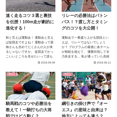
走るにはこうすればいいんだ
よ。」と教えたくなるお父さんも
いるでしょうね。しかし、実際に
速く走るコツ３選と裏技
リレーの必勝法はバトン
教えようとすると、「あれっ？ス
タートどうやるんだっけ？」と頭
を伝授！100m走が劇的に
パス！？渡し方とタミン
がこんがらがる方もいるのではな
進化する！
グのコツを大公開！
いでしょうか。そんなお父さんの
ために、スタートの仕方がうまく
秋と言えば運動会！ 運動会と言え
運動会で一番盛り上がる競技とい
なるコツをお教えしましょう。
ば徒競走ですよね！ 運動会って親
えば、リレーではないでしょう
御さんも含めてたくさんの人が来
か？ プログラムの最後に各チーム
るじゃないですか。 徒競走でかっ
が精鋭を揃えて、 優勝目指して全
こいいところを見せたいって誰も
力疾走する… 私が通っていた高校
が思うんですよね。 速く走るコツ
の体育祭でも、 リレーが一番最後
2018.09.08
2018.08.11
があれば知りたい。 そんな人必
の競技で、 出場してる生徒たちは
見！今回は速く走るためのコツを
もちろん、応援をしている生徒た
運動会
運動会
伝授します。 ぜひ、読んでみてく
ちも、 全競技の中で一番白熱して
ださいね。
いました。 リレーといえばバトン
パスですね。 個人個人の足の速さ
に注目されがちで、 バトンパスは
そこまで重要視されていないこと
もありますが、 そんなことはあり
騎馬戦のコツや必勝法を
綱引きの掛け声で『オー
ません！ このバトンパスを制する
ものが、リレーを制するのです！
教えて！一騎打ちの大将
エス』の意味と由来は？
そんなバトンパスのコツを調べて
戦ではどう動く？
地方によっても違う？