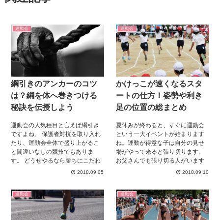
運動会
運動会
綱引きのアンカーのコツ
かけっこが速くなるスタ
は？綱を体へ巻きつける
ートの仕方！姿勢や利き
秘訣を伝授しよう
足の位置の総まとめ
運動会の人気種目と言えば綱引き
夏休みが終わると、すぐに運動会
ですよね。 保護者対抗を取り入れ
という一大イベントが始まります
たり、運動会全体で盛り上がるこ
ね。運動が得意な子は自分の見せ
と間違いなしの競技でもありま
場がやって来ると張り切ります。
す。 どうせやるなら勝ちにこだわ
お父さんでも張り切る人がいます
りたい！ 綱引きでの勝負が決まる
よね。最近は校庭にテントを張っ
2018.09.05
2018.09.10
鍵となるのは、アンカーです。 今
て子供の応援に精力的な親御さん
回はそんなアンカーのコツについ
もいるようです。 そんな運動会好
運動会
運動会
てまとめてみました。 綱引きでア
きのお父さんは、子供が徒競走の
ンカーを務める人必見な内容です
選手に選ばれたとなったらますま
よ！チェックしてくださいね。
す張り切ることでしょう。「早く