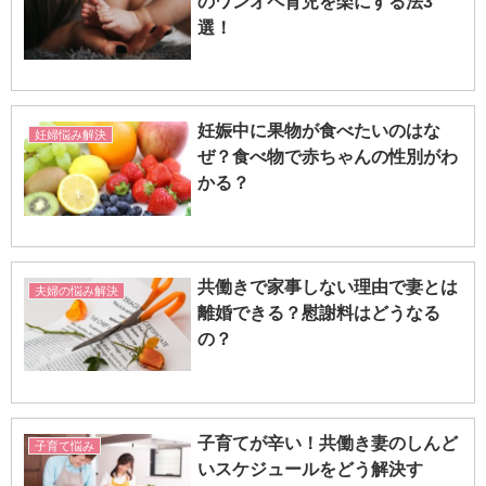
のワンオペ育児を楽にする法3
選！
妊娠中に果物が食べたいのはな
妊婦悩み解決
ぜ？食べ物で赤ちゃんの性別がわ
かる？
共働きで家事しない理由で妻とは
夫婦の悩み解決
離婚できる？慰謝料はどうなる
の？
子育てが辛い！共働き妻のしんど
子育て悩み
いスケジュールをどう解決す