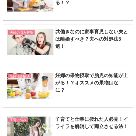
る！？
共働きなのに家事育児しない夫と
夫婦の悩み解決
は離婚すべき？夫への対処法5
選！
妊婦の果物摂取で胎児の知能が上
妊婦悩み解決
がる！？オススメの果物はな
に？
子育てと仕事に疲れた人必見！イ
子育て悩み
ライラを解消して両立させる法！