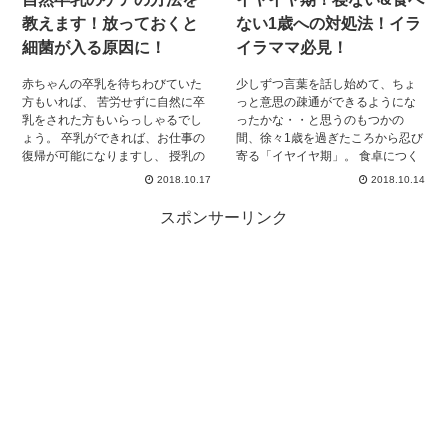
ね。
教えます！放っておくと
ない1歳への対処法！イラ
細菌が入る原因に！
イラママ必見！
赤ちゃんの卒乳を待ちわびていた
少しずつ言葉を話し始めて、ちょ
方もいれば、 苦労せずに自然に卒
っと意思の疎通ができるようにな
乳をされた方もいらっしゃるでし
ったかな・・と思うのもつかの
ょう。 卒乳ができれば、お仕事の
間、徐々1歳を過ぎたころから忍び
復帰が可能になりますし、 授乳の
寄る「イヤイヤ期」。 食卓につく
手間がなくなり行動範囲が広がり
ところから「いや！」を連発し、
2018.10.17
2018.10.14
ますよね。 しかし、自然に卒乳で
昨日まで喜んで食べていたおやつ
きたとはいえ、 お母さんの身体の
やご飯を今日は断固拒否。 寝か
スポンサーリンク
中では卒乳という概念がないた
し付けをしようとすると、逃げ回
め、 母乳を作り続けます。 その母
って「まだ遊ぶ！」「寝ない！」
乳が排出されずにいると乳腺に異
と泣き叫ぶ。 とにかく健康にかか
常が起こってしまい、 最悪の場
わることなだけに、放っておいて
合、切開手術で 治療しないといけ
いいものかどうか悩みますし、連
ない事態になる可能性があるので
発される「いや」に付き合うこと
す。 自然卒乳をした場合、起こり
でママもストレスMAXになります
得る危険な症状について知ってお
よね。ここでは、寝ないし食べな
きましょう。
い、イヤイヤ期突入の1歳児への対
処法をまとめてみたいと思いま
す。