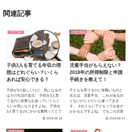
関連記事
子育て悩み
子育て悩み
子供3人を育てる年収の理
児童手当がもらえない？
想はどれぐらい？いくら
2018年の所得制限と申請
あれば安心できる？
手続きを教えて！
子供が3人欲しいけど、気になるの
子どもを育てるのに有難いものと
はその生活の支出。 子供を3人育
言えば、児童手当。 これがあるの
てるのに必要なお金っていくらぐ
とないのじゃだいぶ違ってきま
らいか気になりますよね。 子供を
す。 それくらい子どもってお金が
3人育てるのにかかる費用ってとて
かかるんですよね。 でもこの児童
も大きな額になりますが、 助成金
手当もらうのにもちゃんとした手
2018.09.18
2018.08.27
や児童手当のおかげでかなり軽減
続きが必要。 申請や手続きができ
されるということを知っています
ていないと児童手当がもらえない
子育て悩み
子育て悩み