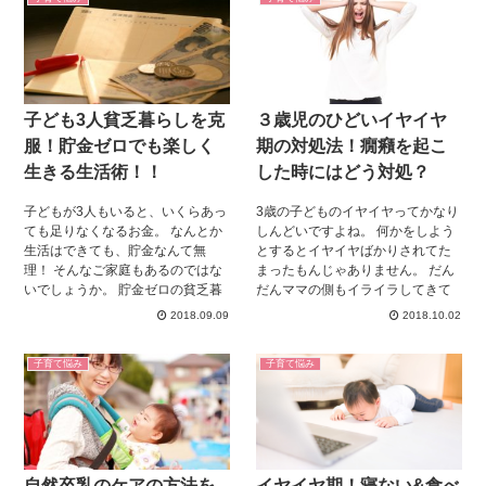
か？ 子供3人を育てていくときに
ってことも… そんなことにならな
考えておきたいのが理想の年収。
いように、今回は児童手当につい
なんでもないことのように思われ
てお伝えします。 ママさんは必見
ますが、実はとっても重要なんで
ですよ！
す！ そこで今回は子供3人を育て
るのにかかる費用、理想の年収、
子ども3人貧乏暮らしを克
３歳児のひどいイヤイヤ
年収500万円でも幸せに暮らしてい
くために見直していきたいポイン
服！貯金ゼロでも楽しく
期の対処法！癇癪を起こ
トについてご紹介していきます！
生きる生活術！！
した時にはどう対処？
子どもが3人もいると、いくらあっ
3歳の子どものイヤイヤってかなり
ても足りなくなるお金。 なんとか
しんどいですよね。 何かをしよう
生活はできても、貯金なんて無
とするとイヤイヤばかりされてた
理！ そんなご家庭もあるのではな
まったもんじゃありません。 だん
いでしょうか。 貯金ゼロの貧乏暮
だんママの側もイライラしてきて
らしだと、 いろいろな不安が出て
悪循環になってしまう、なんてこ
2018.09.09
2018.10.02
くることもあるでしょう。 しかし
とも珍しくありません。 でも、こ
子ども3人の貧乏暮らしでも、 毎
の無作為・無差別に 起こされてい
子育て悩み
子育て悩み
日を楽しく過ごしていらっしゃる
るような気のするイヤイヤにもち
方たちもたくさんいます。 そうい
ゃんと理由があるんです。 そこ
った人たちは、日々どんな工夫を
で、今回は3歳児のイヤイヤの癇癪
されてるのでしょうか。 一緒に見
について、 起こすわけと対処法に
ていきましょう。
ついてご紹介していきます！ 最後
までじっくり読んで、今日から癇
自然卒乳のケアの方法を
イヤイヤ期！寝ない&食べ
癪への対応に役立ててください