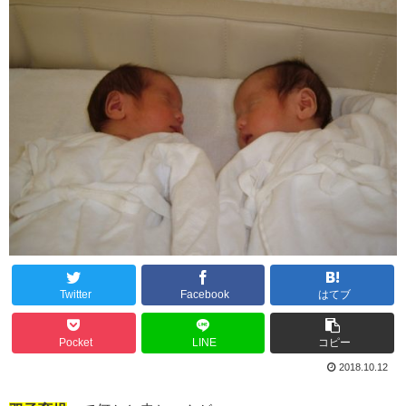
Twitter
Facebook
はてブ
Pocket
LINE
コピー
2018.10.12