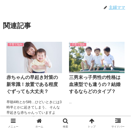
主婦ママ
関連記事
子育て悩み
子育て悩み
赤ちゃんの早起き対策の
三男末っ子男性の性格は
新常識！放置である程度
血液型でも違うの？結婚
ぐずっても大丈夫？
するならどのタイプ？
早朝4時とか5時…ひどいときには3
...
時半とかに起きてしまう、 そんな
早起きな赤ちゃんっていますよ
ね。 赤ちゃんが早く起きたとき、
どうしますか？ オムツを替えてあ
メニュー
ホーム
検索
トップ
サイドバー
げたり、抱っこしたり授乳した
2018.09.04
2018.09.20