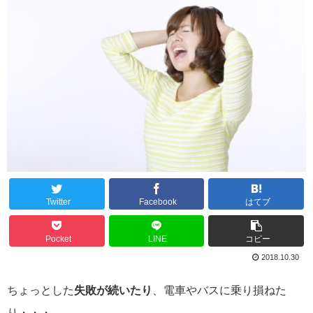
Twitter
Facebook
はてブ
Pocket
LINE
コピー
2018.10.30
ちょっとした
失敗が続いたり
、電車やバスに乗り損ねた
り・・・。