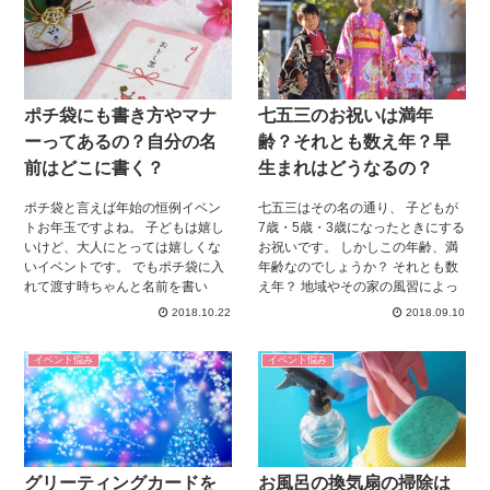
り・・・ お子さんの経済的な教育
グをお伝えします。 これから七五
の一環になるとはいえ、 お年玉の
三を迎えるご家庭は必見ですよ！
金額をすべてお子さんに任せるの
はちょっと心配になってしまいま
すよね。 小さいうちから金融教育
ポチ袋にも書き方やマナ
七五三のお祝いは満年
が必要と考える親御さんが多い
中、小学生のお子さんに実際にそ
ーってあるの？自分の名
齢？それとも数え年？早
の教育をしているのはごくわずか
前はどこに書く？
生まれはどうなるの？
という調査結果があります。 お子
さんにとってはとても大金なお年
ポチ袋と言えば年始の恒例イベン
七五三はその名の通り、 子どもが
玉。 子どもを信じて自由に使わせ
トお年玉ですよね。 子どもは嬉し
7歳・5歳・3歳になったときにする
てもいいものなのでしょうか？ 私
いけど、大人にとっては嬉しくな
お祝いです。 しかしこの年齢、満
の経験も踏まえてお伝えしていき
いイベントです。 でもポチ袋に入
年齢なのでしょうか？ それとも数
ます！
れて渡す時ちゃんと名前を書い
え年？ 地域やその家の風習によっ
て、 渡していますか？ 今回はそん
ても違うので、 周りの人に聞い
2018.10.22
2018.09.10
なポチ袋についてわかりやすくま
て、その通りに行えばいいのです
とめちゃいました。 これからくる
が、 「どっちでもいいよ」なんて
イベント悩み
イベント悩み
お年玉シーズンに役立つ情報です
言われると、 どうしたらいいのか
よ！
迷ってしまいますね。 さらに子ど
もが早生まれともなると、 さらに
どう数えたらいいのかわからなく
なりますね。 周りの子に合わせた
場合、 周りが数え年で行くとなる
グリーティングカードを
お風呂の換気扇の掃除は
と、 早生まれの子は1歳で行くこ