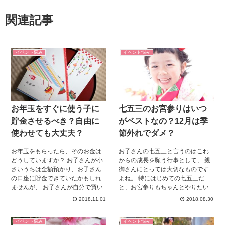
関連記事
イベント悩み
イベント悩み
お年玉をすぐに使う子に
七五三のお宮参りはいつ
貯金させるべき？自由に
がベストなの？12月は季
使わせても大丈夫？
節外れでダメ？
お年玉をもらったら、そのお金は
お子さんの七五三と言うのはこれ
どうしていますか？ お子さんが小
からの成長を願う行事として、 親
さいうちは全額預かり、お子さん
御さんにとっては大切なものです
の口座に貯金できていたかもしれ
よね。 特にはじめての七五三だ
ませんが、 お子さんが自分で買い
と、お宮参りもちゃんとやりたい
物ができるようになったら、その
って、 思う親御さんは多いでしょ
2018.11.01
2018.08.30
使い道は様々。 一部分貯金をし
う。 でもお宮参りっていつがベス
て、あとはお子さんのお小遣いに
トなのかわかりにくいですよね。
イベント悩み
イベント悩み
したり、 全額お子さんに任せた
今回はそんなお宮参りのタイミン