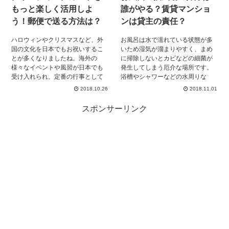
とになりますしね。 そこで今回は
もっと楽しく活用しよ
誰がやる？賃貸マンショ
七五三のお祝いを、 何歳でやるの
う！郵便で送る方法は？
ンは貸主の責任？
かということについて、お伝えし
ていきます。
ハロウィンやクリスマスなど、外
お風呂は水で濡れている状態が多
国の文化を日本でもお祝いするこ
いため湿気が溜まりやすく、まめ
とが多くなりましたね。海外の
に掃除しないとカビなどの細菌が
様々なイベントや風習が日本でも
発生してしまう厄介な場所です。
受け入れられ、定番の行事として
浴槽やシャワーなどの水周りな
浸透しつつあります。 そこまで派
ど、目に付くところはこまめに掃
2018.10.26
2018.11.01
手にお祝いはしたくないけど、み
除されると思いますが、換気扇の
んなと気分だけは共有したいとお
掃除は手が届きにくいため掃除が
スポンサーリンク
考えの方には、グリーティングカ
しにくいため怠りがちになってし
ードがおすすめです。 グリーティ
まいますよね。しかし、換気扇は
ングカードは知っているけど、ど
ホコリや汚れが溜まりやすく、あ
うやって送るの？普通の手紙と何
る程度の掃除が必要となるので
が違うの？などといった疑問をお
す。 賃貸物件のお風呂の換気扇の
持ちの方々に、グリーティングカ
掃除をする上で、知っておくべき
ードの種類や、送り方についてご
情報をお教えします。
説明させて頂きます。