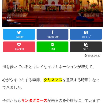
Twitter
Facebook
はてブ
Pocket
LINE
コピー
2018.10.20
街を歩いているとキレイなイルミネーションが増えて、
心がウキウキする季節、
クリスマス
を意識する時期になっ
てきました。
子供たちも
サンタクロース
が来るのを心待ちにしています