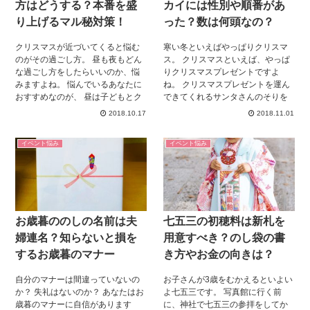
方はどうする？本番を盛
カイには性別や順番があ
り上げるマル秘対策！
った？数は何頭なの？
クリスマスが近づいてくると悩む
寒い冬といえばやっぱりクリスマ
のがその過ごし方。 昼も夜もどん
ス。 クリスマスといえば、やっぱ
な過ごし方をしたらいいのか、悩
りクリスマスプレゼントですよ
みますよね。 悩んでいるあなたに
ね。 クリスマスプレゼントを運ん
おすすめなのが、 昼は子どもとク
できてくれるサンタさんのそりを
リスマスをめいっぱい楽しんで、
ひくトナカイについて知っていま
2018.10.17
2018.11.01
夜は夫婦でゆっくり過ごすことで
すか？ このトナカイたち、それぞ
す。 今回はそんなクリスマスの過
れ名前や性別が決まっているんで
イベント悩み
イベント悩み
ごし方についてご紹介していま
す。 また、その並ぶ位置や数も決
す！ 最後には夫婦で過ごすのにお
まっているんです。 今回はそんな
すすめな過ごし方を3つご紹介して
サンタさんのトナカイについて掘
います。 これを読んで、クリスマ
り下げていきましょう！ サンタさ
スという非日常をしっかり楽しん
んのトナカイについて詳しくなる
でくださいね！
と、イラストを見たりしたときに
お歳暮ののしの名前は夫
七五三の初穂料は新札を
面白くなること間違いなし！です
よ～。
婦連名？知らないと損を
用意すべき？のし袋の書
するお歳暮のマナー
き方やお金の向きは？
自分のマナーは間違っていないの
お子さんが3歳をむかえるといよい
か？ 失礼はないのか？ あなたはお
よ七五三です。 写真館に行く前
歳暮のマナーに自信があります
に、神社で七五三の参拝をしてか