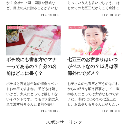
か？ 会社の上司、両親や親戚な
らっていう人も多いでしょう。 は
ど、目上の人に贈ることが多いお
じめての七五三だからこそ余計に
歳暮。 今日はお歳暮ののしの書き
ちゃんとしようと考える人もいる
2018.10.30
2018.08.26
方について詳しくお伝えしていき
はず。 参拝の時に気になるのが、
ます！
初穂料は新札の方がいいのかとい
イベント悩み
イベント悩み
うこと。 はじめての参拝なら初穂
料マナーわからないですよね。 こ
れを読めば参拝もバッチリ！初穂
料についてまとめたので、ぜひ読
んでください。
ポチ袋にも書き方やマナ
七五三のお宮参りはいつ
ーってあるの？自分の名
がベストなの？12月は季
前はどこに書く？
節外れでダメ？
ポチ袋と言えば年始の恒例イベン
お子さんの七五三と言うのはこれ
トお年玉ですよね。 子どもは嬉し
からの成長を願う行事として、 親
いけど、大人にとっては嬉しくな
御さんにとっては大切なものです
いイベントです。 でもポチ袋に入
よね。 特にはじめての七五三だ
れて渡す時ちゃんと名前を書い
と、お宮参りもちゃんとやりたい
て、 渡していますか？ 今回はそん
って、 思う親御さんは多いでしょ
2018.10.22
2018.08.30
なポチ袋についてわかりやすくま
う。 でもお宮参りっていつがベス
とめちゃいました。 これからくる
トなのかわかりにくいですよね。
スポンサーリンク
お年玉シーズンに役立つ情報です
今回はそんなお宮参りのタイミン