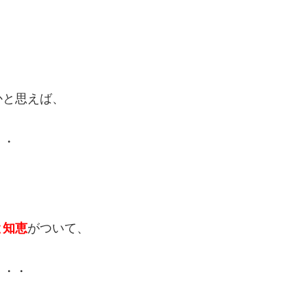
！
かと思えば、
・・
と知恵
がついて、
・・・