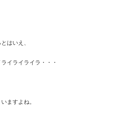
るとはいえ、
イライライライラ・・・
まいますよね。