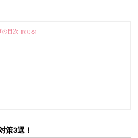
事の目次
対策3選！