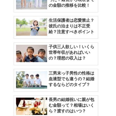
の金額の推移を比較！
生活保護者は恋愛禁止？
彼氏の泊まりは不正受
給？注意すべきポイント
子供三人欲しい！いくら
世帯年収があればいい
の？理想の収入は？
三男末っ子男性の性格は
血液型でも違うの？結婚
するならどのタイプ？
長男の結婚祝いに親が包
む金額って？相場はいく
ら？渡すのはいつ？