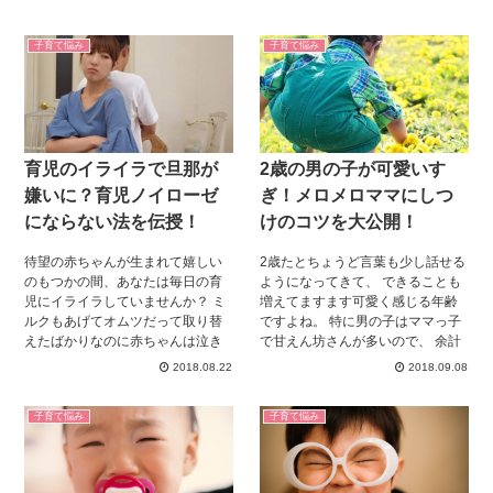
子育て悩み
子育て悩み
育児のイライラで旦那が
2歳の男の子が可愛いす
嫌いに？育児ノイローゼ
ぎ！メロメロママにしつ
にならない法を伝授！
けのコツを大公開！
待望の赤ちゃんが生まれて嬉しい
2歳たとちょうど言葉も少し話せる
のもつかの間、あなたは毎日の育
ようになってきて、 できることも
児にイライラしていませんか？ ミ
増えてますます可愛く感じる年齢
ルクもあげてオムツだって取り替
ですよね。 特に男の子はママっ子
えたばかりなのに赤ちゃんは泣き
で甘えん坊さんが多いので、 余計
止んでくれません。 赤ちゃんに手
にそう感じます。 可愛すぎてつい
2018.08.22
2018.09.08
がかかるのに、旦那さんは自分の
つい甘やかしちゃうこともありま
ことばかり考えているように見え
すよね。 叱れない、しつけられな
子育て悩み
子育て悩み
ますよね。 赤ちゃんが泣いていて
いと悩んでるママさん必見です。
も知らん顔でテレビを見たり、 ゲ
参考にしてみてください。
ームをしたりとマイペースな旦那
さんにもイライラします。 少しも