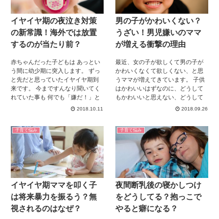
育児の協力をしてくれない旦那さ
んが憎らしく思えてくるでしょ
イヤイヤ期の夜泣き対策
男の子がかわいくない？
う。 でも、ちょと待ってくださ
い。 旦那さんが嫌いになる程の育
の新常識！海外では放置
うざい！男児嫌いのママ
児ノイローゼにならないための方
するのが当たり前？
が増える衝撃の理由
法をこっそりお教えします。
赤ちゃんだった子どもは あっとい
最近、女の子が欲しくて男の子が
う間に幼少期に突入します。 ずっ
かわいくなくて欲しくない、と思
と先だと思っていたイヤイヤ期到
うママが増えてきています。 子供
来です。 今まですんなり聞いてく
はかわいいはずなのに、どうして
れていた事も 何でも「嫌だ！」と
もかわいいと思えない、どうして
言う時期になります。 あれこれ提
も欲しいと思えない、と悩むママ
2018.10.11
2018.09.26
案しても気を紛らわせても 解決し
が急増しています。 男の子がかわ
ない魔のイヤイヤ期です。 母親に
いくない、と思うのにはちゃんと
子育て悩み
子育て悩み
とってイヤイヤ期は終わる時期が
理由があるんです。 ということ
来ると分かっていて、来る事も仕
で、今回は男の子がかわいくな
方のない事だと 思っていても、ス
い！欲しくない！とママが思って
トレスからは逃れられませんよ
しまう理由について、 女の子と比
ね。 ところで、イヤイヤ期がある
べながらご紹介していきます！
のは 日本の子どもだけなのでしょ
イヤイヤ期ママを叩く子
夜間断乳後の寝かしつけ
うか？ 答えは海外でもイヤイヤ期
はあり、 「２歳児は育児が大変」
は将来暴力を振るう？無
をどうしてる？抱っこで
と言う共通認識が存在します。 そ
視されるのはなぜ？
やると癖になる？
んな中で大きく違ってくるのが、