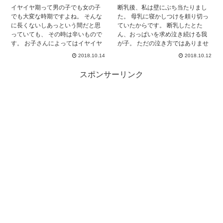
イヤイヤ期の子どもへの対応で
イヤイヤ期って男の子でも女の子
断乳後、私は壁にぶち当たりまし
す。 海外では日本の様に無理に大
でも大変な時期ですよね。 そんな
た。 母乳に寝かしつけを頼り切っ
人しくさせようとしたり 泣き止ま
に長くないしあっという間だと思
ていたからです。 断乳したとた
せようとはしない事がほとんどで
っていても、 その時は辛いもので
ん、おっぱいを求め泣き続ける我
す。 日本では「人目を気にする」
す。 お子さんによってはイヤイヤ
が子。 ただの泣き方ではありませ
事が多く 迷惑になっているのでは
期に無視したり叩いたりするって
ん。大号泣です。 断乳前から言い
ないか、と心配する為 必死になだ
2018.10.14
2018.10.12
子も… これじゃあ将来が心配だよ
聞かせ、本人もうなずき、納得し
め様としている場合が見受けられ
というママさんも多いでしょう。
ていたはずなのに・・・ 理想と現
ます。 しかし海外では、大勢の公
スポンサーリンク
今回はなんで叩いたり無視するの
実は大きく違ったのです。 母乳が
共の場で叱ると言う光景は あまり
かをわかりやすくまとめました！
恋しくなり泣きわめく姿に、胸が
見られません。 無理矢理なだめる
苦しくなりました。 やっぱり断乳
事はせず、 泣き止むまで泣かせる
やめようかな、なんて気持ちが揺
スタンスが一般的です。 その場
らぐことも何度もありました！ 断
合、母親の負担は少なからず減り
乳は、赤ちゃんにとって精神安定
ますよね。 子どもは「泣いたら母
剤のような役割を持っています。
親が構ってくれる」と言う認識を
いつもそばにあったおっぱいがめ
持たずに成長することが出来ま
ないことは、赤ちゃんにとってと
す。 普段から泣いても何も起きな
ても辛いことなのです。 できるこ
いと子どもが 分かっていれば、泣
となら、ちゃんと理解でき、お子
き喚く事も少ないのかもしれませ
さんが自分から卒業できる年齢ま
ん。
で授乳してあげたい。 しかし、職
場復帰が迫っていたり、次のお子
さんを妊娠したりと、おっぱいを
卒業しなくてはならないときが必
ず来ます。 断乳後の寝かしつけ