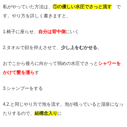
私がやっていた方法は、
①の優しい水圧でさっと流す
で
す。やり方を詳しく書きますと、
1.
椅子に座らせ、
自分は背中側
にいく
2.
タオルで顔を抑えさせて、
少し上をむかせる
。
おでこから後ろに向かって弱めの水圧でさっと
シャワーを
かけて髪を濡ら
す
3.
シャンプーをする
4.2.
と同じやり方で泡を流す。泡が残っていると湿疹になっ
たりするので、
結構念入り
に