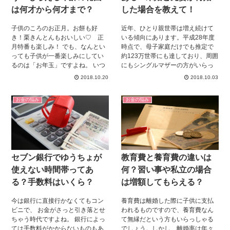
出しの奥から出てきたのです。 は
分の子どもがもらう金額よりも、
は何才から何才まで？
した場合を教えて！
がきの値上がりと同時に、そのま
お年玉を上げる金額のほうが多
までは使いようがない52円はが
い、なんてこともあるかもしれま
子供のころのお正月。お餅も好
近年、ひとり親世帯は増え続けて
き。 あなたなの、この52円はがき
せん。 今日は、お年玉を渡す範囲
き！栗きんとんもおいしい♡ 正
いる傾向にあります。平成28年度
をどうしますか？ 今日は、意外と
と、金額の相場についてお伝えし
月特番も楽しみ！ でも、なんとい
時点で、母子家庭だけでも推定で
知らない、不要になったハガキの
ていきます！
っても子供が一番楽しみにしてい
約123万世帯にも達しており、周囲
使い道をお伝えします。
るのは「お年玉」ですよね。 いつ
にもシングルマザーの方がいらっ
も、大みそかくらいになると「去
しゃるのではないでしょうか。そ
2018.10.20
2018.10.03
年はいくらだったから、今年
んな中、お付き合いしている彼女
は・・」等々、皮算用をしていた
が実はシングルマザーだった、な
お金の悩み
お金の悩み
ものです。実際の金額がそれより
んて打ち明けられることもあるか
少ないと、へこんでいたりして。
もしれません。その彼女と交際が
当時は、1年前のことでもよく覚え
順調に進み、いざ結婚となった場
ていましたね。 しかし親になる
合に気になるのが子供にかかる費
と、そうそう嬉しいとばかりも言
用。正直なところ、自分の子供じ
っていられません。 親戚の子に赤
ゃないし…と考えてしまう方もい
セブン銀行でゆうちょが
教育費と養育費の違いは
ちゃんが産まれたけど、何歳から
らっしゃるはず。子供一人を成人
上げればいいのかな？？ うちの
まで養うとなると約3,000万円の費
使えない時間帯ってあ
何？習い事や私立の場合
子、今年高校生になったけれどま
用がかかると言われていますが、
る？手数料はいくら？
は増額してもらえる？
だ頂いていていいのかしら？ こ
養育費を払わず、実の親である元
こでは、そんなお年玉をもらう年
旦那から請求できたらと思います
今は銀行に直接行かなくてもコン
養育費は離婚した際に子供に支払
齢にまつわる疑問について調べて
よね。そんな養育費に関する疑問
ビニで、 お金がさっと引き落とせ
われるものですので、養育費なん
みました。
を解決していきましょう。
ちゃう時代ですよね。 銀行によっ
て無縁だという方もいらっしゃる
ては手数料がかからないものもあ
でしょう。しかし、離婚率は年々