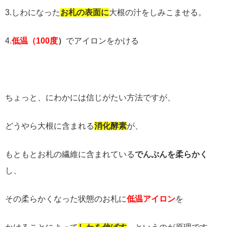
3.
しわになった
お札の表面に
大根の汁をしみこませる。
4.
低温（
100
度
）
でアイロンをかける
ちょっと、にわかには信じがたい方法ですが、
どうやら大根に含まれる
消化酵素
が、
もともとお札の繊維に含まれている
でんぷんを柔らかく
し、
その柔らかくなった状態のお札に
低温アイロン
を