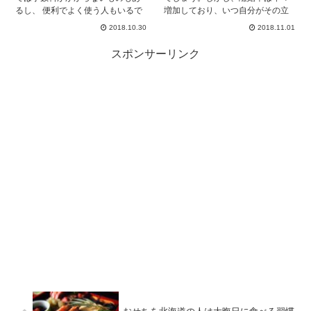
るし、 便利でよく使う人もいるで
増加しており、いつ自分がその立
しょう。 でも、普通の銀行は大丈
場になるかは予測できません。 そ
2018.10.30
2018.11.01
夫でもゆうちょはどうなんだろ
して、現在母子家庭だという方
う… そう疑問に思ってる人もいる
は、日々の生活費のやりくりに頭
スポンサーリンク
はず。 今回はそんなセブン銀行の
を悩ませているのではないでしょ
ゆうちょについてわかりやすくま
うか。その中でも教育費は、家計
とめましたよ！
に大きな負担となっていると思い
ます。そうなると、非親権者への
養育費の請求は家計の負担を軽減
させるためにも重要となります。
その為には、養育費について詳し
く知っておくことが大事です。 離
婚されていない方も、もし離婚し
た時のことを考え、今のうちに養
育費について知っておきましょ
う。