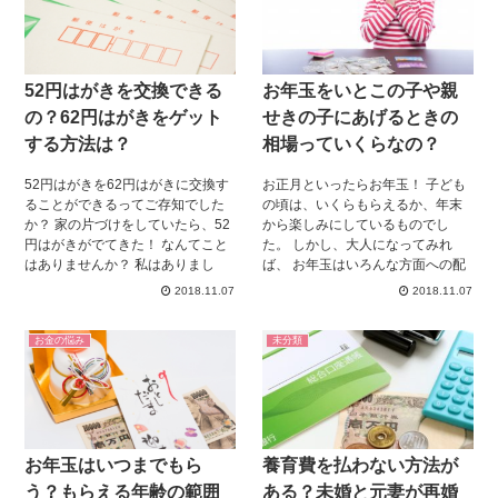
52円はがきを交換できる
お年玉をいとこの子や親
の？62円はがきをゲット
せきの子にあげるときの
する方法は？
相場っていくらなの？
52円はがきを62円はがきに交換す
お正月といったらお年玉！ 子ども
ることができるってご存知でした
の頃は、いくらもらえるか、年末
か？ 家の片づけをしていたら、52
から楽しみにしているものでし
円はがきがでてきた！ なんてこと
た。 しかし、大人になってみれ
はありませんか？ 私はありまし
ば、 お年玉はいろんな方面への配
た。 そんな時、52円はがきの交換
慮が必要なものだということに気
2018.11.07
2018.11.07
方法や、使い道を知りました！
づきます。 親せきが集まる機会の
2017年6月に、はがきは52円から
多いお正月。 久しぶりに顔を合わ
お金の悩み
未分類
62円へ値上がりし、 その時はテレ
せた親せきの子ども達の成長に驚
ビのニュースでも特集が組まれて
きつつ、 毎年お年玉の金額に悩む
いた52円はがきの値上がり後の使
人は少なくありません。 子どもた
い道。 ハガキのストックを置いて
ちが成長するにつれ、悩む機会も
いないわが家には関係がないもの
増えていくのではないでしょう
と、その時は気にも留めていなか
か。 そして、いとこの子どもが誕
お年玉はいつまでもら
養育費を払わない方法が
ったのですが・・・ 使用目的も定
生！ なんて日には、お年玉を渡す
かではない52円ハガキが数枚引き
子どもの数も増えていき・・・ 自
う？もらえる年齢の範囲
ある？未婚と元妻が再婚