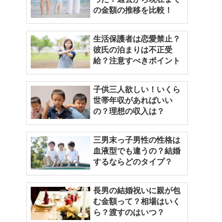
の金額の推移を比較！
生活保護者は恋愛禁止？
彼氏の泊まりは不正受
給？注意すべきポイント
子供三人欲しい！いくら
世帯年収があればいい
の？理想の収入は？
三男末っ子男性の性格は
血液型でも違うの？結婚
するならどのタイプ？
長男の結婚祝いに親が包
む金額って？相場はいく
ら？渡すのはいつ？