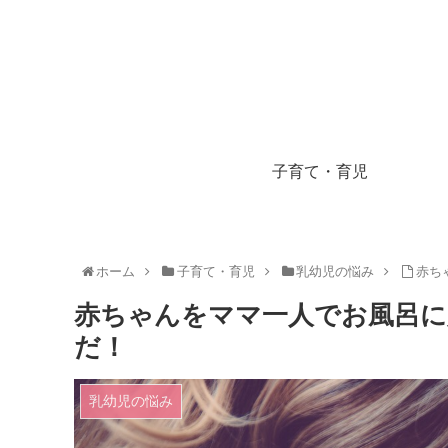
子育て・育児
ホーム
子育て・育児
乳幼児の悩み
赤ち
赤ちゃんをママ一人でお風呂に
だ！
乳幼児の悩み