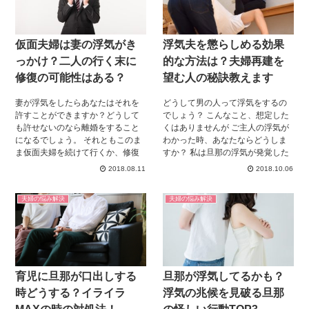
そんな危険な夫婦にならないため
に、 今すぐできる対策を調べてみ
ました。
仮面夫婦は妻の浮気がき
浮気夫を懲らしめる効果
っかけ？二人の行く末に
的な方法は？夫婦再建を
修復の可能性はある？
望む人の秘訣教えます
妻が浮気をしたらあなたはそれを
どうして男の人って浮気をするの
許すことができますか？どうして
でしょう？ こんなこと、想定した
も許せないのなら離婚をすること
くはありませんが ご主人の浮気が
になるでしょう。 それともこのま
わかった時、あなたならどうしま
ま仮面夫婦を続けて行くか、修復
すか？ 私は旦那の浮気が発覚した
の道を選ぶかの3択しかありませ
時は手が震え、 鼓動が早くなり、
2018.08.11
2018.10.06
ん。しかし、子供のことを考える
手足が一気に冷たくなり、 しばら
と、離婚は気が進まないというの
く見動きがとれませんでした。
夫婦の悩み解決
夫婦の悩み解決
もわかります。 子供のためにもな
「離婚だ！」 「こんな旦那とはも
んとか夫婦関係の修復を図りたい
う無理！」 「私ってなんでここに
と思うのも本心でしょうね。そん
いるんだろう・・・」 いろんな考
な悩めるあなたのために、仮面夫
えが頭をよぎりました。 友達や、
婦を修復し離婚を回避する方法を
信頼できる人にも相談しました。
探ってみたいと思います。
主人の実家にも話しました。 主人
育児に旦那が口出しする
旦那が浮気してるかも？
の浮気発覚から早11年。 夫婦関係
を再構築し、今では何のわだかま
時どうする？イライラ
浮気の兆候を見破る旦那
りもなかったかのように過ごして