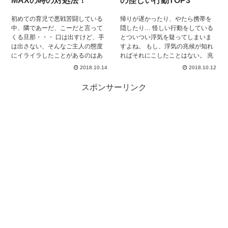
MAXの時の対処法！
の怪しい行動TOP3
います。 もちろん、簡単な道では
ありませんでした。 周りからも本
初めての育児で悪戦苦闘している
帰りが遅かったり、やたら携帯を
当に再構築していいのか何度も問
中、隣であーだ、こーだと言って
隠したり… 怪しい行動をしている
われ、離婚を勧められたりもしま
くる旦那・・・ 口は出すけど、手
とついつい浮気を疑ってしまいま
した。 何度も泣きましたし、情緒
は出さない、そんなご主人の態度
すよね。 もし、浮気の兆候が知れ
不安定な時期もありました。 それ
にイライラしたことがあるのはあ
ればそれにこしたことはない。 兆
でも、私は私と子どものために自
なただけではありません！ 四六時
候を知りたいという奥様必見！ 旦
分で再構築を選びました。 夫婦関
2018.10.14
2018.10.12
中赤ちゃんのお世話をして、睡眠
那の怪しい行動や浮気の兆候を見
係を再構築すると決めてからしば
時間も十分とれない中 その子のリ
破る方法について紹介します。 参
らくは、 『許す』ということが、
スポンサーリンク
ズムだんだんわかり、ペースがつ
考にしてくださいね。
私にとって試練でした。 そんな私
かめてきているそんな矢先。 泣き
の経験も踏まえながら、夫婦関係
止まない我が子を見て 「抱き方が
の再構築のコツをお話ししたいと
悪いんじゃない？」 授乳後の嘔吐
思います。 ご主人の離婚発覚後、
を見て 「ゲップのさせ方が悪いか
『即離婚！』にならなかった方、
ら」 なんて言われた日には、睡眠
歩み寄る道があるのなら知りた
不足も相まってイライラがピーク
い、という方は是非ごらんくださ
になること必至です。 「あなたに
い！
何がわかるのよ！」 「この子のペ
ースがあるんだから口出ししない
で！」 なんて、感情的に衝突しち
ゃうと、喧嘩の勃発につながりか
ねません。 時には喧嘩もいいです
が、どうせ同じエネルギーを使う
なら、もっと発展的なことに使っ