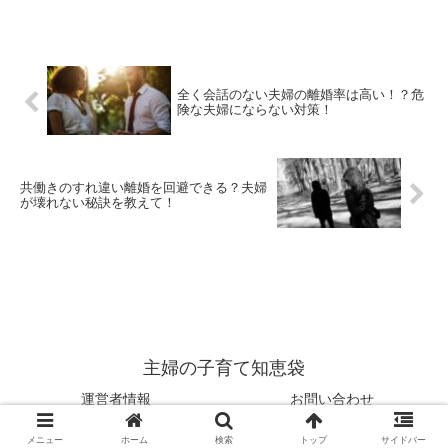
てみませんか？ 口出しだけのご主
人への対処法をまとめました。 ご
主人に物申す前に、是非一度お読
みください！
全く会話のない夫婦の離婚率は高い！？危
険な夫婦にならない対策！
共働きのすれ違い離婚を回避できる？夫婦
が壊れない秘訣を教えて！
主婦の子育て知恵袋
運営者情報
お問い合わせ
© 2018 主婦の子育て知恵袋.
メニュー
ホーム
検索
トップ
サイドバー