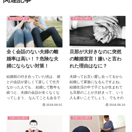
夫婦の悩み解決
夫婦の悩み解決
全く会話のない夫婦の離
旦那が大好きなのに突然
婚率は高い！？危険な夫
の離婚宣言！嫌いと言わ
婦にならない対策！
れた理由はなに？
結婚前の付き合っていた頃は、 彼
夫婦ってお互い愛し合ってるから
との会話が楽しくて楽しくて仕方
結婚して家族になるんですよね。
なかった人でも、 結婚して数年も
結婚生活の中で子どもが生まれて
経つと、夫婦の会話が全くなくな
も旦那のことが大好きって、 いう
ってしまう、 なんてこともあるで
人も多いことでしょう。 でもその
しょう。 基本的に毎日毎日顔を合
想い一方通行になっていません
2018.09.01
2018.08.10
わせることになるので、 そりゃ会
か？ 今回は、大好きな旦那に離婚
話のネタがなくなってしまっても
宣言され嫌いと言われた理由につ
夫婦の悩み解決
夫婦の悩み解決
おかしくありません。 しかし全く
いて、 まとめてみました。 当ては
会話がない夫婦の離婚率は高い！
まるものがないかチェックしてみ
という統計も出ているようです。
てください。