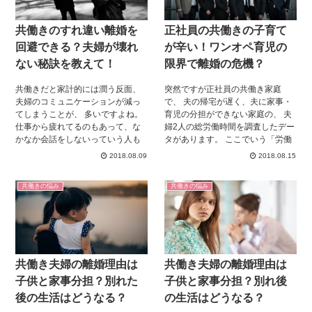
共働きのすれ違い離婚を
正社員の共働きの子育て
回避できる？夫婦が壊れ
が辛い！ワンオペ育児の
ない秘訣を教えて！
限界で離婚の危機？
共働きだと家計的には潤う反面、
突然ですが正社員の共働き家庭
夫婦のコミュニケーションが減っ
で、 夫の帰宅が遅く、夫に家事・
てしまうことが、 多いですよね。
育児の分担ができない家庭の、 夫
仕事から疲れてるのもあって、な
婦2人の総労働時間を調査したデー
かなか会話をしないっていう人も
タがあります。 ここでいう「労働
いることでしょう。 実はここが夫
時間」とは、 通勤・仕事・家事・
2018.08.09
2018.08.15
婦のすれ違いが起きる分かれ道で
育児のことを指します。 その結
もあるんですね。 今回は夫婦が壊
果、帰宅が遅い夫よりも、 正社員
共働きの悩み
共働きの悩み
れない秘訣をまとめてみました。
で働く妻のほうが、総労働時間は
ぜひ、参考にしてみてください
長い、 という結果が出ました。 ワ
ね。
ンオペ育児をしながら正社員で働
く、ということは、 外で仕事を
し、家に帰ってからも休む間もな
く仕事をする、 ということです。
共働き夫婦の離婚理由は
共働き夫婦の離婚理由は
こんな生活ではいつか限界が来て
しまう日も、 いつか訪れてしまう
子供と家事分担？別れた
子供と家事分担？別れ後
でしょう。 そうなったとき、妻の
後の生活はどうなる？
の生活はどうなる？
頭の中には「離婚」の二文字が…