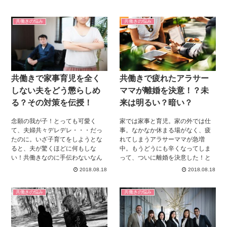
共働きの悩み
共働きの悩み
共働きで家事育児を全く
共働きで疲れたアラサー
しない夫をどう懲らしめ
ママが離婚を決意！？未
る？その対策を伝授！
来は明るい？暗い？
念願の我が子！とっても可愛く
家では家事と育児。家の外では仕
て、夫婦共々デレデレ・・・だっ
事。なかなか休まる場がなく、疲
たのに。いざ子育てをしようとな
れてしまうアラサーママが急増
ると、夫が驚くほどに何もしな
中。もうどうにも辛くなってしま
い！共働きなのに手伝わないなん
って、ついに離婚を決意した！と
て、この子はわたしたち二人の子
いう方もちらほら。果たして共働
2018.08.18
2018.08.18
じゃないの？世の中にはこんな旦
きでアラサーのお母さんは、離婚
那さんにご立腹な奥様がたが、た
をすることで楽になるのでしょう
共働きの悩み
共働きの悩み
くさんいらっしゃいます。今回
か？今回は離婚をした場合としな
は、共働きでも家事育児を全くし
かった場合、両方で待っている未
ない旦那さんに対しての対策方法
来とその対処法についてまとめて
についてまとめてみました。
みました。