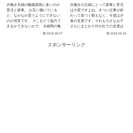
そうなる前に、他にもっといい方
共働き夫婦の離婚原因に多いのが
共働きの主婦にとって家事と育児
法がないかを調べてみました。 見
育児と家事。 お互い働いている
は大変ですよね。きつい仕事が終
ていきましょう。
と、なかなか思うようにできない
わって息つく暇もなく、今度は夕
のが現実です。 そこをどう協力て
食の支度です。それも小さなお子
きるかできないかで、 夫婦間の亀
さんにまとわり付かれての支度は
裂ができるかできないかになるん
イライラしてしまいますよね。 こ
2018.08.07
2018.09.18
ですね。 もし仮に離婚した場合、
んな時に旦那さんが子供の相手を
どんな生活が待ってるのか気にな
してくれれば良いのにと思って
スポンサーリンク
る人もいるのでは？ 今回はそんな
も、珍しく早く帰ってきた時さえ
お悩みについてまとめました。 こ
も旦那さんはテレビの前にどっか
れを読んでイメージをつけてみて
り座ってビールを飲んでいるだけ
くださいね。
です。 「これなら旦那なんていな
い方がいいわ。いっそ離婚しよう
かしら？」と腹立たしく思ってい
るあなた、ちょっと待ってくださ
い！お子さんを抱えて離婚すれば
そのあとにどんな生活が待ってい
るのかご存知ですか？