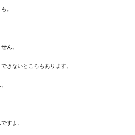
とも。
ません
。
とできないところもあります。
ん。
んですよ。