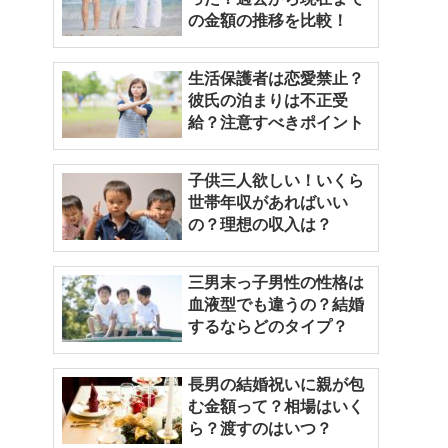
の金額の推移を比較！
生活保護者は恋愛禁止？
彼氏の泊まりは不正受
給？注意すべきポイント
子供三人欲しい！いくら
世帯年収があればいい
の？理想の収入は？
三男末っ子男性の性格は
血液型でも違うの？結婚
するならどのタイプ？
長男の結婚祝いに親が包
む金額って？相場はいく
ら？渡すのはいつ？